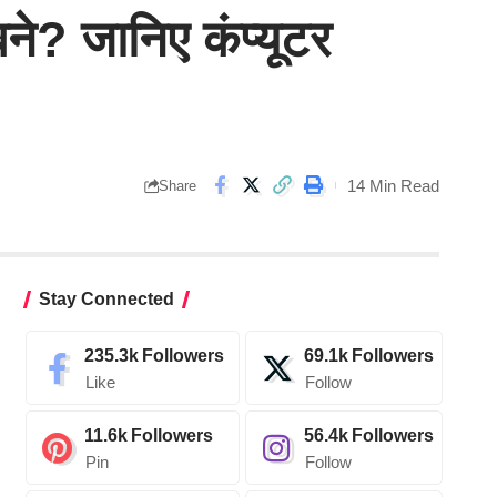
बने? जानिए कंप्यूटर
14 Min Read
Share
Stay Connected
235.3k
Followers
69.1k
Followers
Like
Follow
11.6k
Followers
56.4k
Followers
Pin
Follow