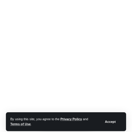
By using this site, you agree to the
Privacy Policy
and
Accept
Terms of Use
.