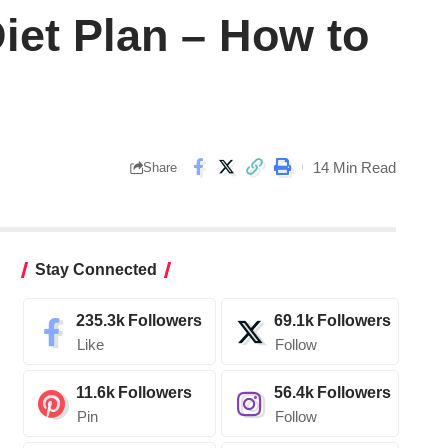
Diet Plan – How to
14 Min Read
Share
Stay Connected
235.3k
Followers
69.1k
Followers
Like
Follow
11.6k
Followers
56.4k
Followers
Pin
Follow