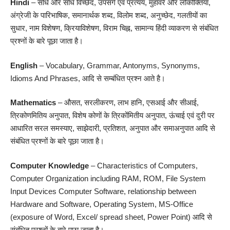
Hindi
– संधि और संधि विच्छेद, उपसर्ग एवं प्रत्यय, मुहावरे और लोकोक्तिया,
अंग्रेजी के पारिभाषिक, समानार्थक शब्द, विलोम शब्द, अनुच्छेद, गलतीयों का
सुधार, नाम विशेषण, क्रियाविशेषण, विराम चिह्न, सामान्य हिंदी व्याकरण से संबंधित
प्रश्नों के बारे पूछा जाता है।
English
– Vocabulary, Grammar, Antonyms, Synonyms,
Idioms And Phrases, आदि से सम्बंधित प्रश्न आते है।
Mathematics
– औसत, सरलीकरण, लाभ हानि, एसआई और सीआई,
त्रिकोणमितिय अनुपात, विशेष कोणों के त्रिकोंमितीय अनुपात, ऊंचाई एवं दुरी पर
आधारित सरल समस्याए, साझेदारी, प्रतिशत, अनुपात और समाअनुपात आदि से
संबंधित प्रश्नों के बारे पूछा जाता है।
Computer Knowledge
– Characteristics of Computers,
Computer Organization including RAM, ROM, File System
Input Devices Computer Software, relationship between
Hardware and Software, Operating System, MS-Office
(exposure of Word, Excel/ spread sheet, Power Point) आदि से
संबंधित प्रश्नों के बारे पूछा जाता है।