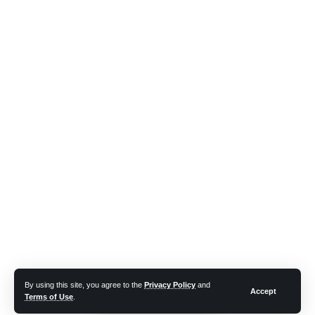
By using this site, you agree to the
Privacy Policy
and
Accept
Terms of Use
.