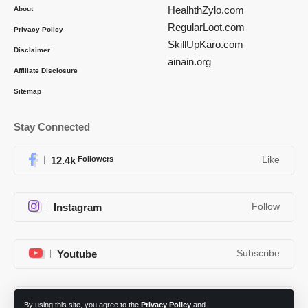
HealhthZylo.com
About
RegularLoot.com
Privacy Policy
SkillUpKaro.com
Disclaimer
ainain.org
Affiliate Disclosure
Sitemap
Stay Connected
12.4k
Followers
Like
Instagram
Follow
Youtube
Subscribe
Telegram
Follow
By using this site, you agree to the
Privacy Policy
and