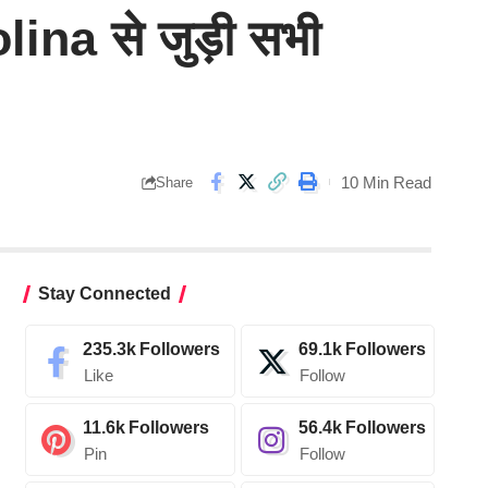
olina से जुड़ी सभी
10 Min Read
Share
Stay Connected
235.3k
Followers
69.1k
Followers
Like
Follow
11.6k
Followers
56.4k
Followers
Pin
Follow