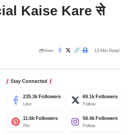
acial Kaise Kare से
13 Min Read
Share
Stay Connected
235.3k
Followers
69.1k
Followers
Like
Follow
11.6k
Followers
56.4k
Followers
Pin
Follow