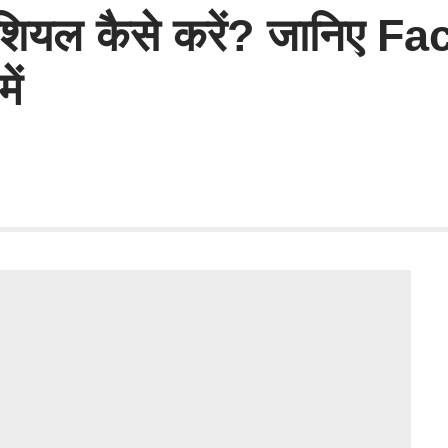
फेशियल कैसे करें? जानिए F
ें