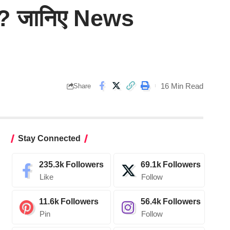
ने? जानिए News
16 Min Read
Share
Stay Connected
235.3k
Followers
69.1k
Followers
Like
Follow
11.6k
Followers
56.4k
Followers
Pin
Follow