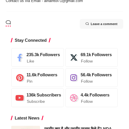
Contact us via Email - ainain6971@gmail.com
Leave a comment
Stay Connected
235.3k
Followers
69.1k
Followers
Like
Follow
11.6k
Followers
56.4k
Followers
Pin
Follow
136k
Subscribers
4.4k
Followers
Subscribe
Follow
Latest News
एनडीए क्या है और एनडीए एग्जाम कैसे दें? NDA