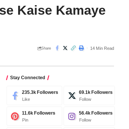
 Paise Kaise Kamaye
14 Min Read
Share
Stay Connected
235.3k
Followers
69.1k
Followers
Like
Follow
11.6k
Followers
56.4k
Followers
Pin
Follow