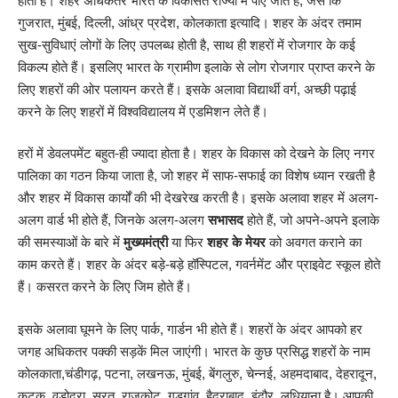
होता है। शहर अधिकतर भारत के विकसित राज्यों में पाए जाते हैं, जैसे कि
गुजरात, मुंबई, दिल्ली, आंध्र प्रदेश, कोलकाता इत्यादि। शहर के अंदर तमाम
सुख-सुविधाएं लोगों के लिए उपलब्ध होती है, साथ ही शहरों में रोजगार के कई
विकल्प होते हैं। इसलिए भारत के ग्रामीण इलाके से लोग रोजगार प्राप्त करने के
लिए शहरों की ओर पलायन करते हैं। इसके अलावा विद्यार्थी वर्ग, अच्छी पढ़ाई
करने के लिए शहरों में विश्वविद्यालय में एडमिशन लेते हैं।
हरों में डेवलपमेंट बहुत-ही ज्यादा होता है। शहर के विकास को देखने के लिए नगर
पालिका का गठन किया जाता है, जो शहर में साफ-सफाई का विशेष ध्यान रखती है
और शहर में विकास कार्यों की भी देखरेख करती है।‌ इसके अलावा शहर में अलग-
अलग वार्ड भी होते हैं, जिनके अलग-अलग
सभासद
होते हैं, जो अपने-अपने इलाके
की समस्याओं के बारे में
मुख्यमंत्री
या फिर
शहर के मे‌यर
को अवगत कराने का
काम करते हैं। शहर के अंदर बड़े-बड़े हॉस्पिटल, गवर्नमेंट और प्राइवेट स्कूल होते
हैं। कसरत करने के लिए जिम होते हैं।‌
इसके अलावा घूमने के लिए पार्क, गार्डन भी होते हैं। शहरों के अंदर आपको हर
जगह अधिकतर पक्की सड़कें मिल जाएंगी। भारत के कुछ प्रसिद्ध शहरों के नाम
कोलकाता,चंडीगढ़, पटना, लखनऊ, मुंबई, बेंगलुरु, चेन्नई, अहमदाबाद, देहरादून,
कटक, वडोदरा, सूरत, राजकोट, गुड़गांव, हैदराबाद, इंदौर, लुधियाना है। आपकी