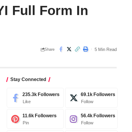
? FYI Full Form In
5 Min Read
Share
Stay Connected
235.3k
Followers
69.1k
Followers
Like
Follow
11.6k
Followers
56.4k
Followers
Pin
Follow