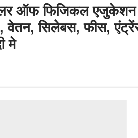
ैचलर ऑफ फिजिकल एजुकेशन कोर
ेतन, सिलेबस, फीस, एंट्रेंस प
ी मे