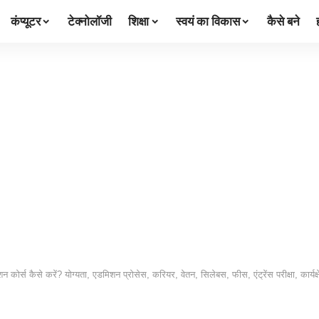
कंप्यूटर
टेक्नोलॉजी
शिक्षा
स्वयं का विकास
कैसे बने
्स कैसे करें? योग्यता, एडमिशन प्रोसेस, करियर, वेतन, सिलेबस, फीस, एंट्रेंस परीक्षा, कार्यक्षेत