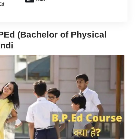
PEd
PEd
(Bachelor of Physical
indi