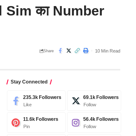
rtel Sim का Number
10 Min Read
Share
Stay Connected
235.3k
Followers
69.1k
Followers
Like
Follow
11.6k
Followers
56.4k
Followers
Pin
Follow