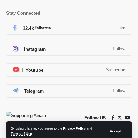
Stay Connected
12.4k
Followers
Like
Instagram
Follow
Youtube
Subscribe
Telegram
Follow
Follow US
By using this site, you agree to the
Privacy Policy
and
Accept
Terms of Use
.
Copyright © 2017 - 2024 SupportingAinain, All Rights Reserved.