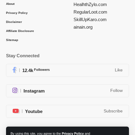
HealhthZylo.com
About
RegularLoot.com
Privacy Policy
SkillUpKaro.com
Disclaimer
ainain.org
Affiliate Disclosure
Sitemap
Stay Connected
12.4k
Followers
Like
Instagram
Follow
Youtube
Subscribe
Telegram
Follow
By using this site, you agree to the
Privacy Policy
and