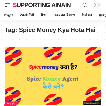
SUPPORTING AINAIN
कंप्यूटर
टेक्नोलॉजी
शिक्षा
स्वयं का विकास
कैसे बने
हाउ ट
Tag:
Spice Money Kya Hota Hai
कैसे बने