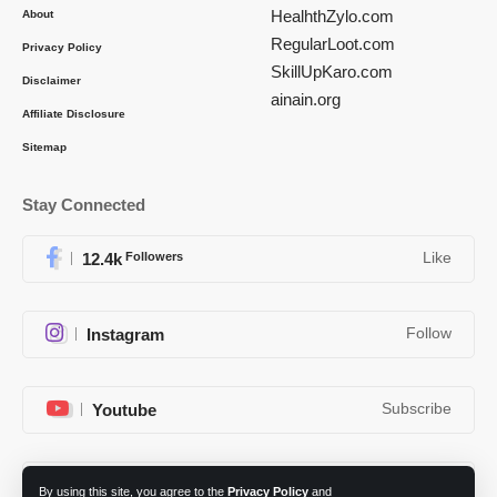
HealhthZylo.com
About
RegularLoot.com
Privacy Policy
SkillUpKaro.com
Disclaimer
ainain.org
Affiliate Disclosure
Sitemap
Stay Connected
12.4k
Followers
Like
Instagram
Follow
Youtube
Subscribe
Telegram
Follow
By using this site, you agree to the
Privacy Policy
and