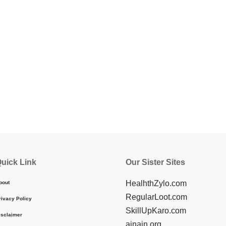
uick Link
Our Sister Sites
HealhthZylo.com
bout
RegularLoot.com
rivacy Policy
SkillUpKaro.com
isclaimer
ainain.org