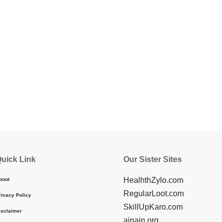
uick Link
Our Sister Sites
HealhthZylo.com
bout
RegularLoot.com
rivacy Policy
SkillUpKaro.com
isclaimer
ainain.org