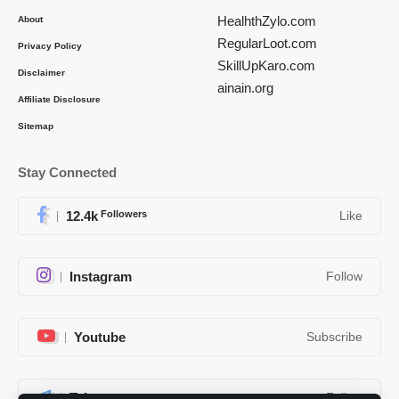
HealhthZylo.com
About
RegularLoot.com
Privacy Policy
SkillUpKaro.com
Disclaimer
ainain.org
Affiliate Disclosure
Sitemap
Stay Connected
12.4k
Followers
Like
Instagram
Follow
Youtube
Subscribe
Telegram
Follow