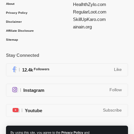
HealhthZylo.com
About
RegularLoot.com
Privacy Policy
SkillUpKaro.com
Disclaimer
ainain.org
Affiliate Disclosure
Sitemap
Stay Connected
12.4k
Followers
Like
Instagram
Follow
Youtube
Subscribe
Telegram
Follow
By using this site, you agree to the
Privacy Policy
and