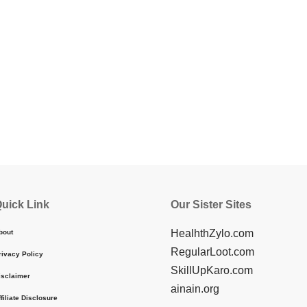
uick Link
Our Sister Sites
HealhthZylo.com
bout
RegularLoot.com
rivacy Policy
SkillUpKaro.com
isclaimer
ainain.org
ffiliate Disclosure