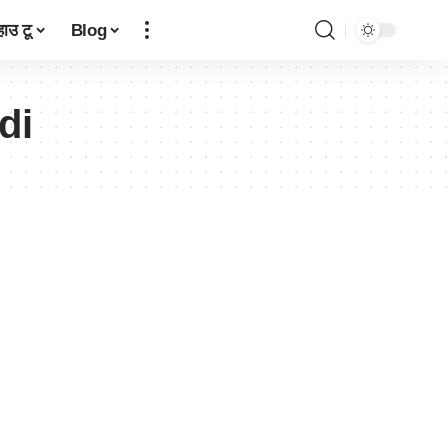
हाउ टू
Blog
di