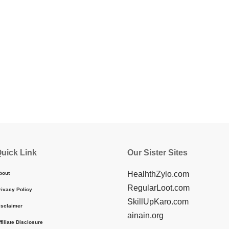
uick Link
Our Sister Sites
HealhthZylo.com
bout
RegularLoot.com
rivacy Policy
SkillUpKaro.com
isclaimer
ainain.org
ffiliate Disclosure