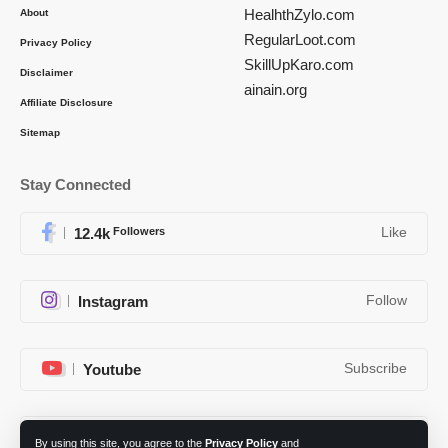
HealhthZylo.com
About
RegularLoot.com
Privacy Policy
SkillUpKaro.com
Disclaimer
ainain.org
Affiliate Disclosure
Sitemap
Stay Connected
12.4k
Followers
Like
Instagram
Follow
Youtube
Subscribe
Telegram
Follow
By using this site, you agree to the
Privacy Policy
and