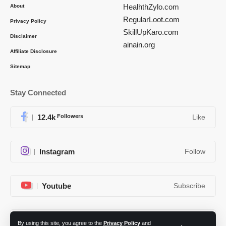
HealhthZylo.com
About
RegularLoot.com
Privacy Policy
SkillUpKaro.com
Disclaimer
ainain.org
Affiliate Disclosure
Sitemap
Stay Connected
12.4k
Followers
Like
Instagram
Follow
Youtube
Subscribe
Telegram
Follow
By using this site, you agree to the
Privacy Policy
and