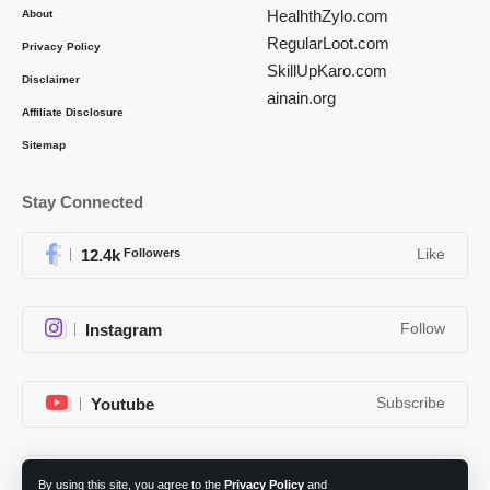
HealhthZylo.com
About
RegularLoot.com
Privacy Policy
SkillUpKaro.com
Disclaimer
ainain.org
Affiliate Disclosure
Sitemap
Stay Connected
12.4k
Followers
Like
Instagram
Follow
Youtube
Subscribe
Telegram
Follow
By using this site, you agree to the
Privacy Policy
and