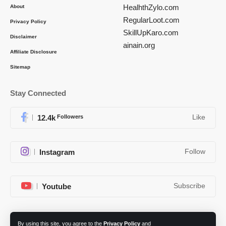
HealhthZylo.com
About
RegularLoot.com
Privacy Policy
SkillUpKaro.com
Disclaimer
ainain.org
Affiliate Disclosure
Sitemap
Stay Connected
12.4k
Followers
Like
Instagram
Follow
Youtube
Subscribe
Telegram
Follow
By using this site, you agree to the
Privacy Policy
and