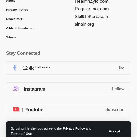
HealhthZylo.com
About
RegularLoot.com
Privacy Policy
SkillUpKaro.com
Disclaimer
ainain.org
Affiliate Disclosure
Sitemap
Stay Connected
12.4k
Followers
Like
Instagram
Follow
Youtube
Subscribe
By using this site, you agree to the
Privacy Policy
and
Telegram
Follow
Accept
Terms of Use
.