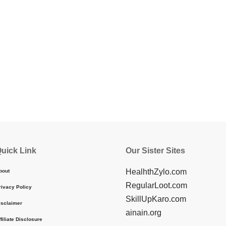
uick Link
Our Sister Sites
HealhthZylo.com
bout
RegularLoot.com
rivacy Policy
SkillUpKaro.com
isclaimer
ainain.org
ffiliate Disclosure