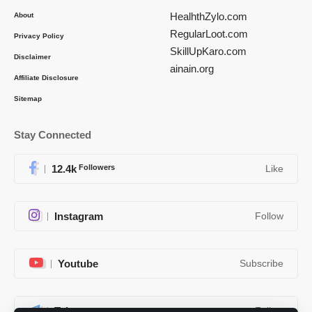
HealhthZylo.com
About
RegularLoot.com
Privacy Policy
SkillUpKaro.com
Disclaimer
ainain.org
Affiliate Disclosure
Sitemap
Stay Connected
12.4k
Followers
Like
Instagram
Follow
Youtube
Subscribe
Telegram
Follow