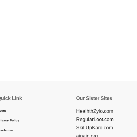
uick Link
Our Sister Sites
HealhthZylo.com
bout
RegularLoot.com
rivacy Policy
SkillUpKaro.com
isclaimer
ainain.org