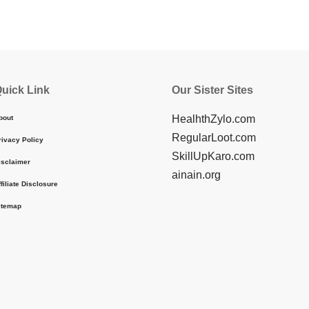
uick Link
Our Sister Sites
HealhthZylo.com
bout
RegularLoot.com
rivacy Policy
SkillUpKaro.com
isclaimer
ainain.org
ffiliate Disclosure
itemap