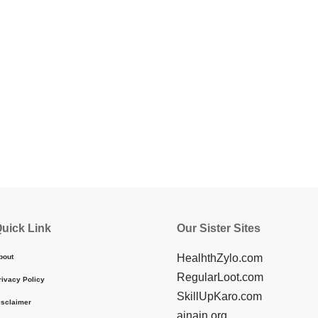
uick Link
Our Sister Sites
HealhthZylo.com
bout
RegularLoot.com
rivacy Policy
SkillUpKaro.com
isclaimer
ainain.org