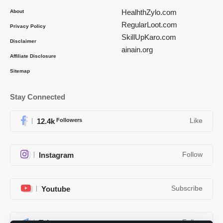
HealhthZylo.com
About
RegularLoot.com
Privacy Policy
SkillUpKaro.com
Disclaimer
ainain.org
Affiliate Disclosure
Sitemap
Stay Connected
12.4k
Followers
Like
Instagram
Follow
Youtube
Subscribe
Telegram
Follow