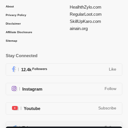
HealhthZylo.com
About
RegularLoot.com
Privacy Policy
SkillUpKaro.com
Disclaimer
ainain.org
Affiliate Disclosure
Sitemap
Stay Connected
12.4k
Followers
Like
Instagram
Follow
Youtube
Subscribe
Telegram
Follow