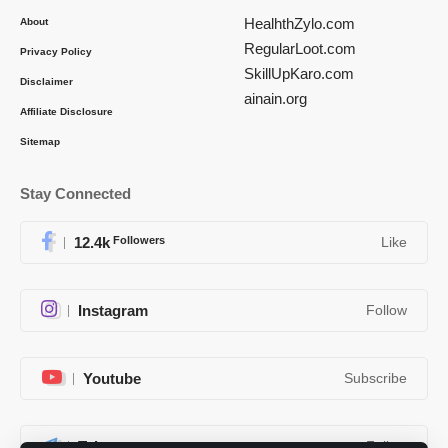
HealhthZylo.com
About
RegularLoot.com
Privacy Policy
SkillUpKaro.com
Disclaimer
ainain.org
Affiliate Disclosure
Sitemap
Stay Connected
12.4k
Followers
Like
Instagram
Follow
Youtube
Subscribe
Telegram
Follow