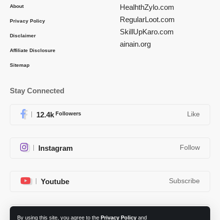
HealhthZylo.com
About
RegularLoot.com
Privacy Policy
SkillUpKaro.com
Disclaimer
ainain.org
Affiliate Disclosure
Sitemap
Stay Connected
12.4k
Followers
Like
Instagram
Follow
Youtube
Subscribe
Telegram
Follow
By using this site, you agree to the
Privacy Policy
and