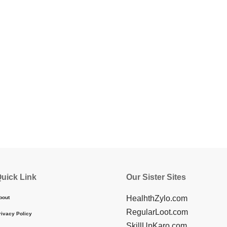
uick Link
Our Sister Sites
HealhthZylo.com
bout
RegularLoot.com
rivacy Policy
SkillUpKaro.com