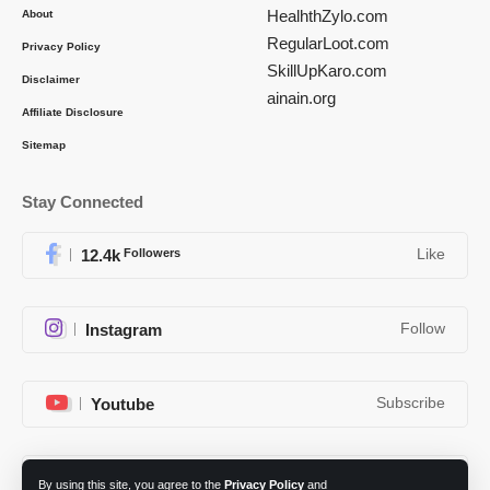
HealhthZylo.com
About
RegularLoot.com
Privacy Policy
SkillUpKaro.com
Disclaimer
ainain.org
Affiliate Disclosure
Sitemap
Stay Connected
12.4k
Followers
Like
Instagram
Follow
Youtube
Subscribe
Telegram
Follow
By using this site, you agree to the
Privacy Policy
and