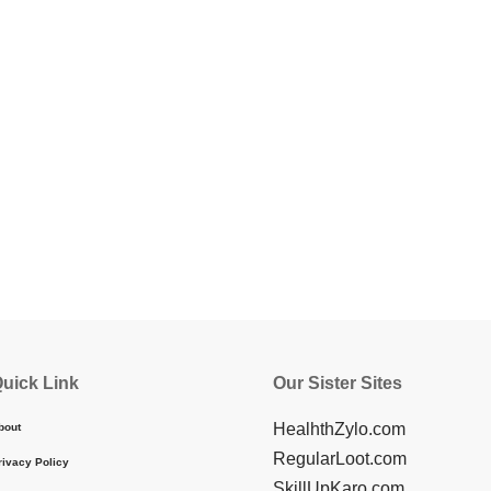
uick Link
Our Sister Sites
HealhthZylo.com
bout
RegularLoot.com
rivacy Policy
SkillUpKaro.com