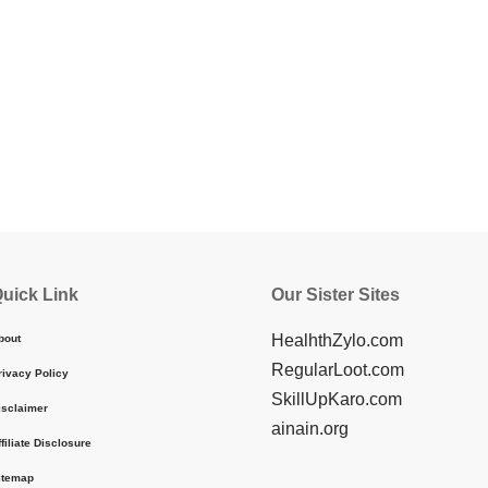
uick Link
Our Sister Sites
HealhthZylo.com
bout
RegularLoot.com
rivacy Policy
SkillUpKaro.com
isclaimer
ainain.org
ffiliate Disclosure
itemap