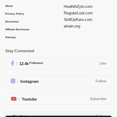
HealhthZylo.com
About
RegularLoot.com
Privacy Policy
SkillUpKaro.com
Disclaimer
ainain.org
Affiliate Disclosure
Sitemap
Stay Connected
12.4k
Followers
Like
Instagram
Follow
Youtube
Subscribe
Telegram
Follow