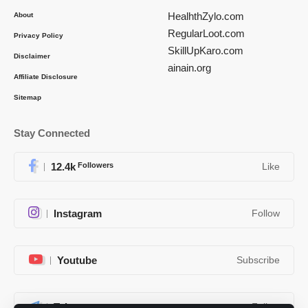
HealhthZylo.com
About
RegularLoot.com
Privacy Policy
SkillUpKaro.com
Disclaimer
ainain.org
Affiliate Disclosure
Sitemap
Stay Connected
12.4k
Followers
Like
Instagram
Follow
Youtube
Subscribe
Telegram
Follow