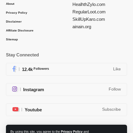
HealhthZylo.com
About
RegularLoot.com
Privacy Policy
SkillUpKaro.com
Disclaimer
ainain.org
Affiliate Disclosure
Sitemap
Stay Connected
12.4k
Followers
Like
Instagram
Follow
Youtube
Subscribe
Telegram
Follow
By using this site, you agree to the
Privacy Policy
and