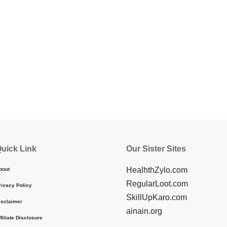
uick Link
Our Sister Sites
HealhthZylo.com
bout
RegularLoot.com
rivacy Policy
SkillUpKaro.com
isclaimer
ainain.org
ffiliate Disclosure