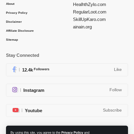
HealhthZylo.com
About
RegularLoot.com
Privacy Policy
SkillUpKaro.com
Disclaimer
ainain.org
Affiliate Disclosure
Sitemap
Stay Connected
12.4k
Followers
Like
Instagram
Follow
Youtube
Subscribe
Telegram
Follow
By using this site, you agree to the
Privacy Policy
and