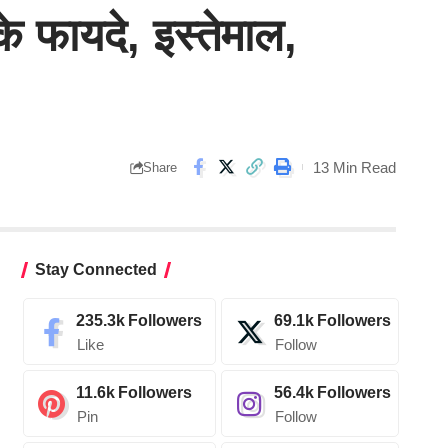
े फायदे, इस्तेमाल,
13 Min Read
Share
Stay Connected
235.3k
Followers
69.1k
Followers
Like
Follow
11.6k
Followers
56.4k
Followers
Pin
Follow