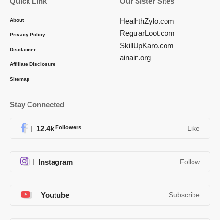
Quick Link
Our Sister Sites
HealhthZylo.com
About
RegularLoot.com
Privacy Policy
SkillUpKaro.com
Disclaimer
ainain.org
Affiliate Disclosure
Sitemap
Stay Connected
12.4k
Followers
Like
Instagram
Follow
Youtube
Subscribe